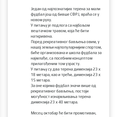
Један од најпознатијих терена за мали
фудбал још од бивше СФРЈ, враћа се у
новом руху.
У питању је подлога са најбољом
вештачком травом, која ће бити
наткривена.
Поред рекреативног бављења овим, у
нашој земљи најпопуларнијим спортом,
биће организована и школа фудбала за
најмлађе, са посебним концептом
прилагођеним том узрасту.
У питању су два терена димензија 23 х
18 метара, као и трећи, димензија 23 х
15 метара.
За оне којима фудбал значи више од
рекреативног бављења, постоји
могућност изнајмљивања терена
димензија 23 х 40 метара.
Месец октобар ће бити промотиван,