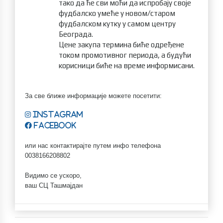
тако да ће сви моћи да испробају своје
фудбалско умеће у новом/старом
фудбалском кутку у самом центру
Београда.
Цене закупа термина биће одређене
током промотивног периода, а будући
корисници биће на време информисани.
За све ближе информације можете посетити:
Instagram
Facebook
или нас контактирајте путем инфо телефона
0038166208802
Видимо се ускоро,
ваш СЦ Ташмајдан