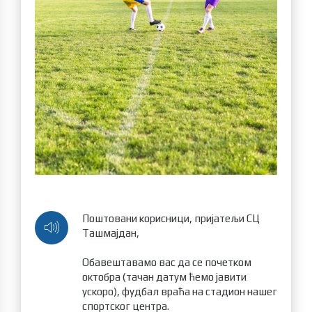
Поштовани корисници, пријатељи СЦ
Ташмајдан,
Обавештавамо вас да се почетком
октобра (тачан датум ћемо јавити
ускоро), фудбал враћа на стадион нашег
спортског центра.